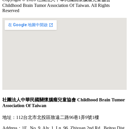
Childhood Brain Tumor Association Of Taiwan. All Rights
Reserved
社團法人中華民國關懷腦瘤兒童協會 Childhood Brain Tumor
Association Of Taiwan
地址：112台北市北投區致遠二路96巷1弄9號1樓
Address：1F., No. 9, Aly. 1, Ln. 96, Zhiyuan 2nd Rd., Beitou Dist.,