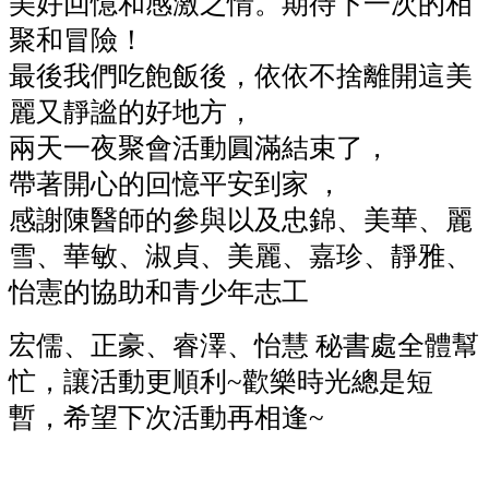
美好回憶和感激之情。期待下一次的相
聚和冒險！
最後我們吃飽飯後，依依不捨離開這美
麗又靜謐的好地方，
兩天一夜聚會活動圓滿結束了，
帶著開心的回憶平安到家 ，
感謝陳醫師的參與以及忠錦、美華、麗
雪、華敏、淑貞、美麗、嘉珍、靜雅、
怡憲的協助和青少年志工
宏儒、正豪、睿澤、怡慧 秘書處全體幫
忙，讓活動更順利~歡樂時光總是短
暫，希望下次活動再相逢~