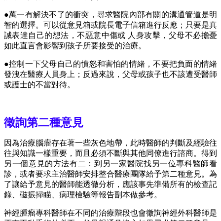
●萬一有解決不了的衝突，尋求醫院內部有關的溝通管道是明
智的選擇。可以從意見箱或院長電子信箱進行反應；只要是真
誠表達自己的想法，不惡意中傷或 人身攻擊，父母不必擔憂
如此直言會影響到孩子所要接受的治療。
●控制一下父母自己的憤怒和害怕的情緒，不要把負面的情緒
發洩在醫療人員身上；反過來說，父母或孩子也不該遭受醫師
或護士的不當對待。
徵詢第二種意見
因為治療腦瘤存在著一些灰色地帶，此時醫師的判斷及經驗往
往與知識一樣重要，而且必須不斷與其他同僚進行諮商。得到
另一個意見的方法有二：到另一家醫院找另一位專科醫師看
診，或者要求主治醫師安排整合醫療團隊給予第二種意見。為
了讓給予意見的醫師能透徹分析，應該事先準備所有的檢查記
錄、磁振掃瞄、病理檢驗等報告副本做參考。
神經腫瘤專科醫師在不同的治療階段也會徵詢神經外科醫師是