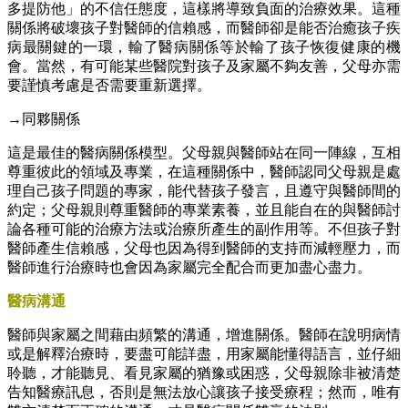
多提防他」的不信任態度，這樣將導致負面的治療效果。這種
關係將破壞孩子對醫師的信賴感，而醫師卻是能否治癒孩子疾
病最關鍵的一環，輸了醫病關係等於輸了孩子恢復健康的機
會。當然，有可能某些醫院對孩子及家屬不夠友善，父母亦需
要謹慎考慮是否需要重新選擇。
→同夥關係
這是最佳的醫病關係模型。父母親與醫師站在同一陣線，互相
尊重彼此的領域及專業，在這種關係中，醫師認同父母親是處
理自己孩子問題的專家，能代替孩子發言，且遵守與醫師間的
約定；父母親則尊重醫師的專業素養，並且能自在的與醫師討
論各種可能的治療方法或治療所產生的副作用等。不但孩子對
醫師產生信賴感，父母也因為得到醫師的支持而減輕壓力，而
醫師進行治療時也會因為家屬完全配合而更加盡心盡力。
醫病溝通
醫師與家屬之間藉由頻繁的溝通，增進關係。醫師在說明病情
或是解釋治療時，要盡可能詳盡，用家屬能懂得語言，並仔細
聆聽，才能聽見、看見家屬的猶豫或困惑，父母親除非被清楚
告知醫療訊息，否則是無法放心讓孩子接受療程；然而，唯有