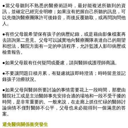
●當父母聽到不熟悉的醫療術語時，最好能複述所聽到的資
訊，並確定已經完全明瞭；如果沒有把握自己所聽的訊息，可
以先徵詢醫療團隊許可後錄音，而後反覆聽取，或再問詢問他
人。
●有些父母親希望保有孩子的病歷紀錄，或是藉由影像檔案再
去諮詢第二意見。父母可以誠實地向醫療團隊表達自己的期望
和想法，醫院方面有一定的申請程序，允許監護人影印病歷或
檢查報告。
●如果父母親有任何疑問或憂慮，請與醫師或護理師商議。
●不要讓問題日積月累，有疑慮就該即時澄清；時時留意並記
錄孩子治療狀況。
●如果父母與醫師所要討論的事情需要花上一段時間，那麼由
醫院社工或是主治醫師事先安排合適的場地和一段不受干擾的
時間，是非常重要的。一般來說，在走廊上抓住忙碌的醫師討
論病情不僅對醫師不公平，父母也未必能得到一個滿意的答
案。
避免醫病關係衝突發生