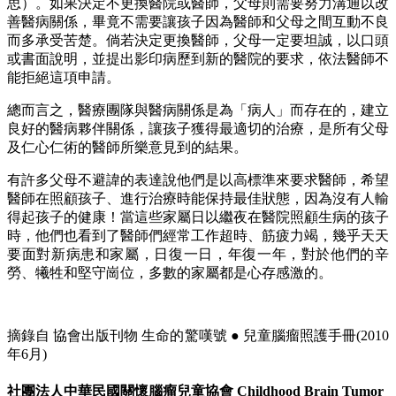
思）。如果決定不更換醫院或醫師，父母則需要努力溝通以改
善醫病關係，畢竟不需要讓孩子因為醫師和父母之間互動不良
而多承受苦楚。倘若決定更換醫師，父母一定要坦誠，以口頭
或書面說明，並提出影印病歷到新的醫院的要求，依法醫師不
能拒絕這項申請。
總而言之，醫療團隊與醫病關係是為「病人」而存在的，建立
良好的醫病夥伴關係，讓孩子獲得最適切的治療，是所有父母
及仁心仁術的醫師所樂意見到的結果。
有許多父母不避諱的表達說他們是以高標準來要求醫師，希望
醫師在照顧孩子、進行治療時能保持最佳狀態，因為沒有人輸
得起孩子的健康！當這些家屬日以繼夜在醫院照顧生病的孩子
時，他們也看到了醫師們經常工作超時、筋疲力竭，幾乎天天
要面對新病患和家屬，日復一日，年復一年，對於他們的辛
勞、犧牲和堅守崗位，多數的家屬都是心存感激的。
摘錄自 協會出版刊物 生命的驚嘆號 ● 兒童腦瘤照護手冊(2010
年6月)
社團法人中華民國關懷腦瘤兒童協會 Childhood Brain Tumor