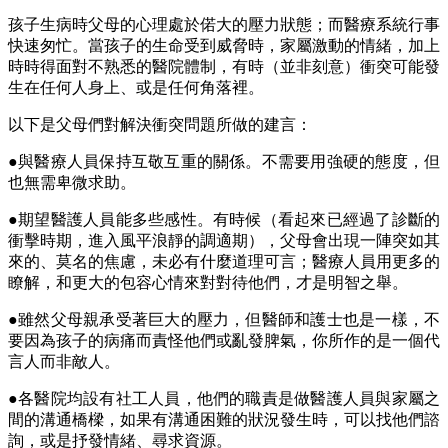
孩子生病時父母的心理處於偌大的壓力狀態；而醫療系統行事
快速匆忙。當孩子的生命受到威脅時，家屬激動的情緒，加上
時時得面對不熟悉的醫院體制，有時（並非刻意）衝突可能發
生在任何人身上、或是任何角落裡。
以下是父母們對解決衝突問題所做的建言：
●與醫療人員保持互敬互重的關係。不需要用強硬的態度，但
也無需卑微求助。
●期望醫護人員能多些感性。有時候（看起來已經過了診斷的
衝擊時期，進入風平浪靜的調適期），父母會出現一陣突如其
來的、莫名的焦慮，未必有什麼道理可言；醫療人員用更多的
瞭解，和更大的包容心情來對對待他們，才是明智之舉。
●雖然父母親承受著巨大的壓力，但醫師和護士也是一樣，不
要因為孩子的病痛而責怪他們或亂發脾氣，你所作的是一個代
言人而非敵人。
●各醫院均設有社工人員，他們的職責是做醫護人員與家屬之
間的溝通橋樑，如果有溝通困難的狀況發生時，可以找他們諮
詢，或是抒發情緒、尋求資源。