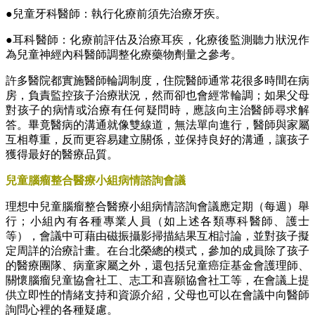
●兒童牙科醫師：執行化療前須先治療牙疾。
●耳科醫師：化療前評估及治療耳疾，化療後監測聽力狀況作
為兒童神經內科醫師調整化療藥物劑量之參考。
許多醫院都實施醫師輪調制度，住院醫師通常花很多時間在病
房，負責監控孩子治療狀況，然而卻也會經常輪調；如果父母
對孩子的病情或治療有任何疑問時，應該向主治醫師尋求解
答。畢竟醫病的溝通就像雙線道，無法單向進行，醫師與家屬
互相尊重，反而更容易建立關係，並保持良好的溝通，讓孩子
獲得最好的醫療品質。
兒童腦瘤整合醫療小組病情諮詢會議
理想中兒童腦瘤整合醫療小組病情諮詢會議應定期（每週）舉
行；小組內有各種專業人員（如上述各類專科醫師、護士
等），會議中可藉由磁振攝影掃描結果互相討論，並對孩子擬
定周詳的治療計畫。在台北榮總的模式，參加的成員除了孩子
的醫療團隊、病童家屬之外，還包括兒童癌症基金會護理師、
關懷腦瘤兒童協會社工、志工和喜願協會社工等，在會議上提
供立即性的情緒支持和資源介紹，父母也可以在會議中向醫師
詢問心裡的各種疑慮。