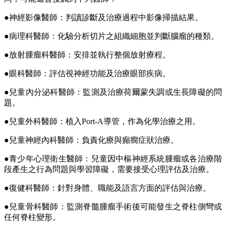
●神經影像醫師：判讀診斷及治療過程中影像掃描結果。
●病理科醫師：化驗分析切片之組織細胞並判斷腦瘤的種類。
●放射腫瘤科醫師：安排並執行整個放射療程。
●眼科醫師：評估視神經功能及治療眼部疾病。
●兒童內分泌科醫師：監測及治療荷爾蒙失調或生長障礙的問
題。
●兒童外科醫師：植入Port-A導管，作為化學治療之用。
●兒童神經內科醫師：負責化療與癲癇症狀治療。
●青少年心理衛生醫師：兒童因中樞神經系統腫瘤或各治療階
段產生之行為問題與學習障礙，需要接受心理評估及治療。
●復健科醫師：針對身體、職能及語言方面的評估與治療。
●兒童骨科醫師：監測脊髓腫瘤手術後可能發生之脊柱側彎或
任何脊柱變形。