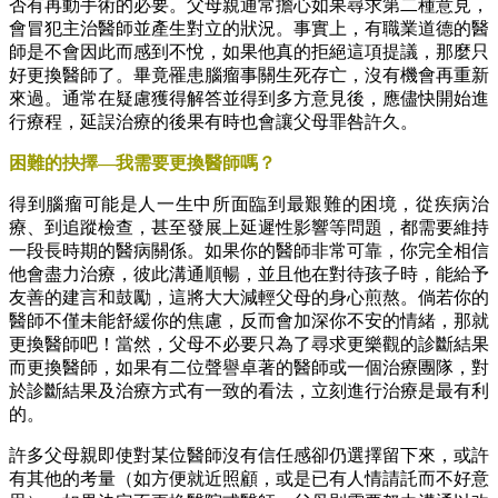
否有再動手術的必要。父母親通常擔心如果尋求第二種意見，
會冒犯主治醫師並產生對立的狀況。事實上，有職業道德的醫
師是不會因此而感到不悅，如果他真的拒絕這項提議，那麼只
好更換醫師了。畢竟罹患腦瘤事關生死存亡，沒有機會再重新
來過。通常在疑慮獲得解答並得到多方意見後，應儘快開始進
行療程，延誤治療的後果有時也會讓父母罪咎許久。
困難的抉擇—我需要更換醫師嗎？
得到腦瘤可能是人一生中所面臨到最艱難的困境，從疾病治
療、到追蹤檢查，甚至發展上延遲性影響等問題，都需要維持
一段長時期的醫病關係。如果你的醫師非常可靠，你完全相信
他會盡力治療，彼此溝通順暢，並且他在對待孩子時，能給予
友善的建言和鼓勵，這將大大減輕父母的身心煎熬。倘若你的
醫師不僅未能舒緩你的焦慮，反而會加深你不安的情緒，那就
更換醫師吧！當然，父母不必要只為了尋求更樂觀的診斷結果
而更換醫師，如果有二位聲譽卓著的醫師或一個治療團隊，對
於診斷結果及治療方式有一致的看法，立刻進行治療是最有利
的。
許多父母親即使對某位醫師沒有信任感卻仍選擇留下來，或許
有其他的考量（如方便就近照顧，或是已有人情請託而不好意