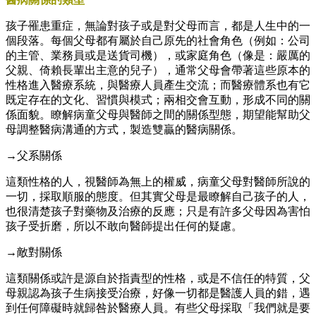
孩子罹患重症，無論對孩子或是對父母而言，都是人生中的一
個段落。每個父母都有屬於自己原先的社會角色（例如：公司
的主管、業務員或是送貨司機），或家庭角色（像是：嚴厲的
父親、倚賴長輩出主意的兒子），通常父母會帶著這些原本的
性格進入醫療系統，與醫療人員產生交流；而醫療體系也有它
既定存在的文化、習慣與模式；兩相交會互動，形成不同的關
係面貌。瞭解病童父母與醫師之間的關係型態，期望能幫助父
母調整醫病溝通的方式，製造雙贏的醫病關係。
→父系關係
這類性格的人，視醫師為無上的權威，病童父母對醫師所說的
一切，採取順服的態度。但其實父母是最瞭解自己孩子的人，
也很清楚孩子對藥物及治療的反應；只是有許多父母因為害怕
孩子受折磨，所以不敢向醫師提出任何的疑慮。
→敵對關係
這類關係或許是源自於指責型的性格，或是不信任的特質，父
母親認為孩子生病接受治療，好像一切都是醫護人員的錯，遇
到任何障礙時就歸咎於醫療人員。有些父母採取「我們就是要