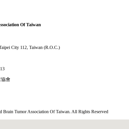
ation Of Taiwan
Taipei City 112, Taiwan (R.O.C.)
613
兒童協會
mor Association Of Taiwan. All Rights Reserved